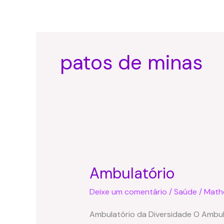
Ir
para
o
conteúdo
patos de minas
Ambulatório
Ambulatório
Deixe um comentário
/
Saúde
/
Math
Ambulatório da Diversidade O Ambula