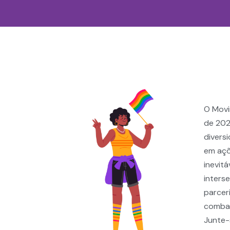
Movimento Patos 
O Movi
de 202
divers
em açõ
inevitá
inters
parcer
combat
Junte-