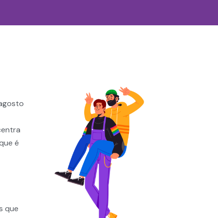
 agosto
centra
que é
s que