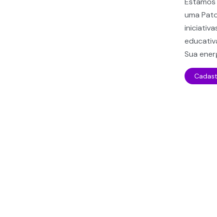
Estamos 
uma Pato
iniciativ
educativ
Sua ener
Cadast