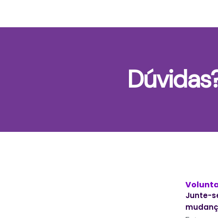
Dúvidas
Volunta
Junte-s
mudança