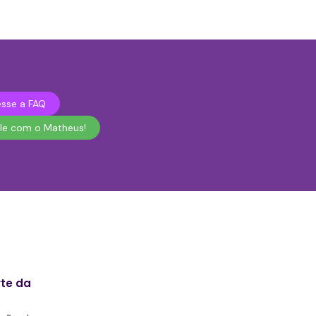
sse a FAQ
le com o Matheus!
rte da