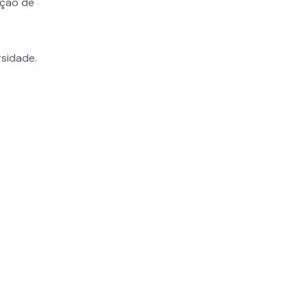
ução de
sidade.